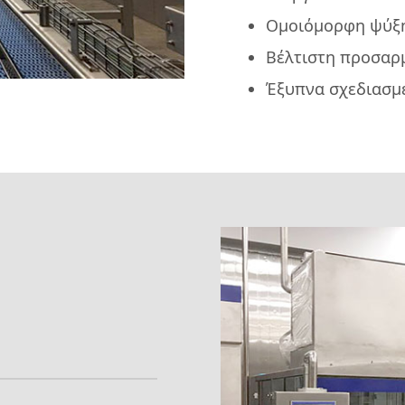
Ομοιόμορφη ψύξη
Βέλτιστη προσαρμ
Έξυπνα σχεδιασμέ