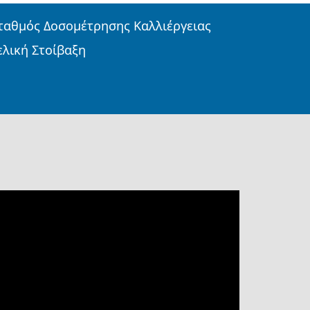
ταθμός Δοσομέτρησης Καλλιέργειας
ελική Στοίβαξη