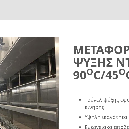
ΜΕΤΑΦΟΡ
ΨΥΞΗΣ Ν
Ο
Ο
90
C/45
Τούνελ ψύξης εφ
κίνησης
Υψηλή ικανότητα
Ενεργειακά αποδο