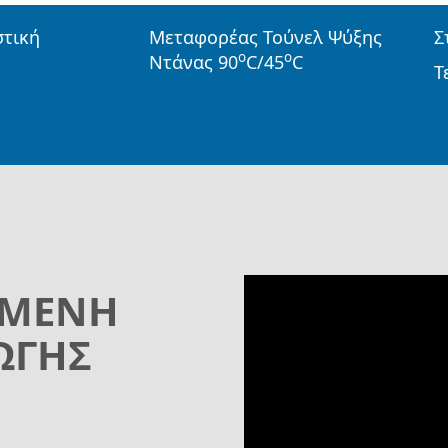
στική
Μεταφορέας Τούνελ Ψύξης
Σ
o
o
Ντάνας 90
C/45
C
Τ
ΗΜΈΝΗ
ΩΓΉΣ