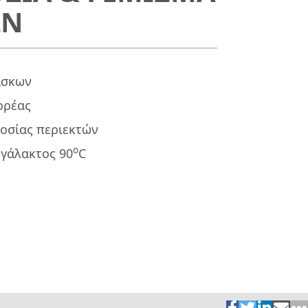
ΩΝ
ίσκων
ορέας
οσίας περιεκτών
ο
 γάλακτος 90
C