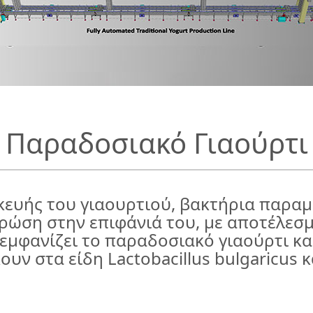
Παραδοσιακό Γιαούρτι
κευής του γιαουρτιού, βακτήρια παραμ
τρώση στην επιφάνιά του, με αποτέλεσ
μφανίζει το παραδοσιακό γιαούρτι και
ν στα είδη Lactobacillus bulgaricus κ